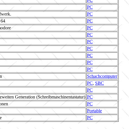
PC
PC
fwerk.
PC
 64
PC
modore
PC
PC
PC
PC
PC
PC
PC
n
Schachcomputer
PC
,
SBC
PC
weiten Generation (Schreibmaschinentastatur)
PC
ionen
PC
Portable
e
PC