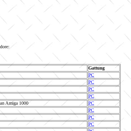
dore:
Gattung
PC
PC
PC
PC
 an Amiga 1000
PC
PC
PC
PC