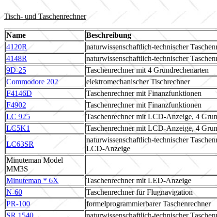
Tisch- und Taschenrechner
Name
Beschreibung
4120R
naturwissenschaftlich-technischer Taschen
4148R
naturwissenschaftlich-technischer Taschen
9D-25
Taschenrechner mit 4 Grundrechenarten
Commodore 202
elektromechanischer Tischrechner
F4146D
Taschenrechner mit Finanzfunktionen
F4902
Taschenrechner mit Finanzfunktionen
LC 925
Taschenrechner mit LCD-Anzeige, 4 Grun
LC5K1
Taschenrechner mit LCD-Anzeige, 4 Grun
naturwissenschaftlich-technischer Taschen
LC63SR
LCD-Anzeige
Minuteman Model
MM3S
Minuteman * 6X
Taschenrechner mit LED-Anzeige
N-60
Taschenrechner für Flugnavigation
PR-100
formelprogrammierbarer Taschenrechner
SR 1540
naturwissenschaftlich-technischer Taschen