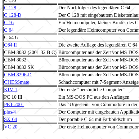
C 116
C 128
Der Nachfolger des legendären C 64
C 128-D
Der C 128 mit eingebautem Diskettenlau
C 16
Ein Heimcomputer, kleiner Bruder des C
C 64
Der legendäre Heimcomputer von Com
C 64 G
C64 II
Die zweite Auflage des legendären C 64
CBM 3032 (2001-32 B C)
Bürocomputer aus der Zeit vor MS-DOS
CBM 8032
Bürocomputer aus der Zeit vor MS-DOS
CBM 8032 SK
Bürocomputer aus der Zeit vor MS-DOS
CBM 8296-D
Bürocomputer aus der Zeit vor MS-DOS
CHESSmate
Schachcomputer mit 7-Segment-Anzeige
KIM 1
Der erste "persönliche Computer"
PC 10 III
Ein MS-DOS PC aus den Anfängen
PET 2001
Das "Urgestein" von Commodore in der z
plus/4
Der Computer mit eingebauten Applikat
SX-64
Der portable C 64 mit Farbbildschirm
VC 20
Der erste Heimcomputer von Commodor